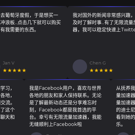
算去葡萄牙度假，于是想买一
我对国外的新闻非常感兴趣
冲浪板...点击几下就可以购买
及时了解时事...有了无限流量
所有我需要的东西。
器，我可以稳定快速上Twitt
Jan V
Chen G
★★★★★
★★★★★
院学习，
我是Facebook用户，喜欢与世界
从抚养
界各地，
各地的朋友和家人保持联系。无论
量加速
们交流。
是了解最新动态还是分享难忘时
量加速
现了这个
刻，Facebook都是我首选的平
的迪士
友聊天和
台。幸亏有无限流量加速器，我能
看到她
无缝顺利上Facebook啦
乐。